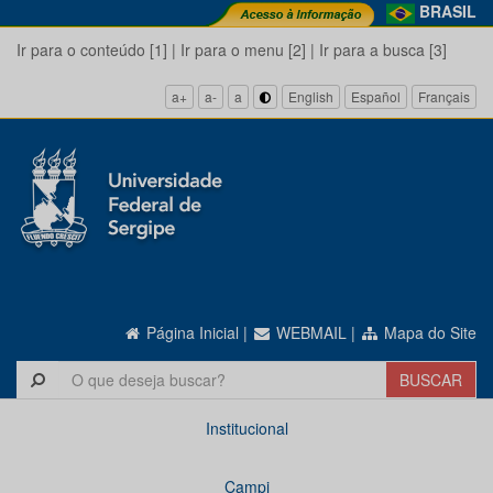
BRASIL
Ir para o conteúdo [1]
|
Ir para o menu [2]
|
Ir para a busca [3]
a+
a-
a
English
Español
Français
Página Inicial
|
WEBMAIL
|
Mapa do Site
Institucional
Campi