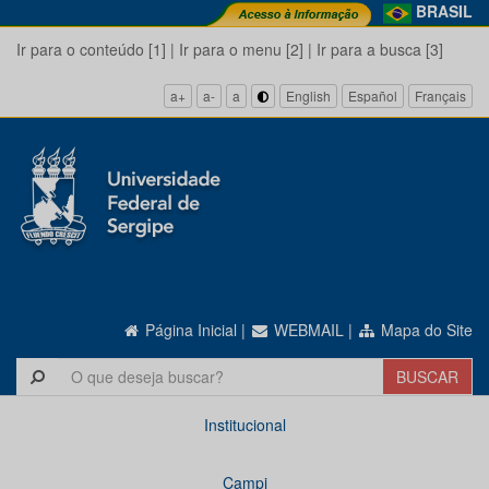
BRASIL
Ir para o conteúdo [1]
|
Ir para o menu [2]
|
Ir para a busca [3]
a+
a-
a
English
Español
Français
Página Inicial
|
WEBMAIL
|
Mapa do Site
Institucional
Campi