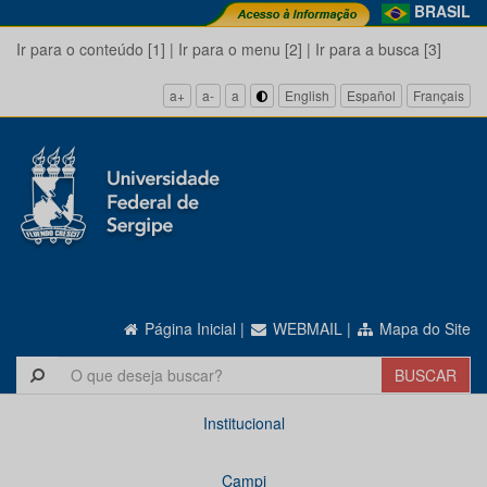
BRASIL
Ir para o conteúdo [1]
|
Ir para o menu [2]
|
Ir para a busca [3]
a+
a-
a
English
Español
Français
Página Inicial
|
WEBMAIL
|
Mapa do Site
Institucional
Campi