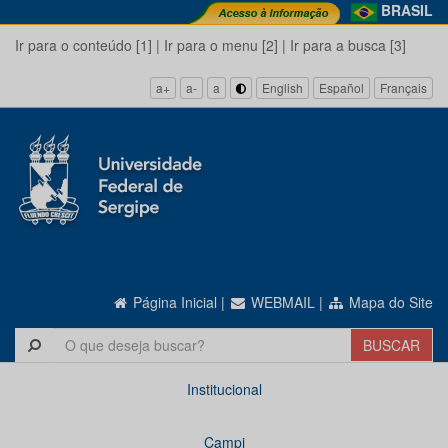
BRASIL
Ir para o conteúdo [1]
|
Ir para o menu [2]
|
Ir para a busca [3]
a+
a-
a
English
Español
Français
Página Inicial
|
WEBMAIL
|
Mapa do Site
Institucional
Campi