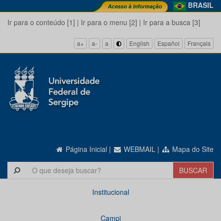
BRASIL
Ir para o conteúdo [1]
|
Ir para o menu [2]
|
Ir para a busca [3]
a+
a-
a
English
Español
Français
Página Inicial
|
WEBMAIL
|
Mapa do Site
Institucional
Campi