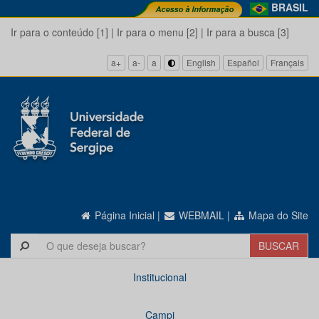
BRASIL
Ir para o conteúdo [1]
|
Ir para o menu [2]
|
Ir para a busca [3]
a+
a-
a
English
Español
Français
Página Inicial
|
WEBMAIL
|
Mapa do Site
Institucional
Campi