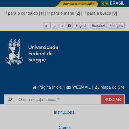
BRASIL
Ir para o conteúdo [1]
|
Ir para o menu [2]
|
Ir para a busca [3]
a+
a-
a
English
Español
Français
Página Inicial
|
WEBMAIL
|
Mapa do Site
Institucional
Campi