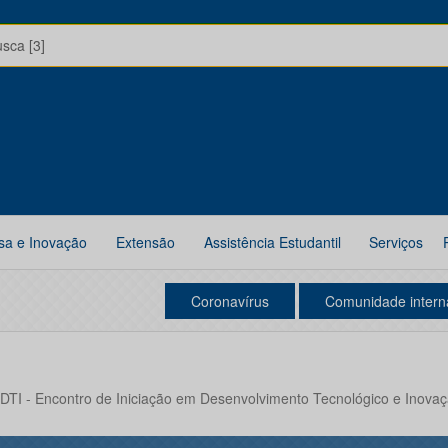
usca [3]
sa e Inovação
Extensão
Assistência Estudantil
Serviços
Coronavírus
Comunidade intern
DTI - Encontro de Iniciação em Desenvolvimento Tecnológico e Inova