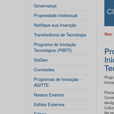
Governança
C
Propriedade Intelectual
Notifique sua Invenção
Qua, 
Transferência de Tecnologia
Programa de Iniciação
Pr
Tecnológica (PIBITI)
In
SisGen
Te
Comissões
Progr
Programas de Inovação -
Inova
AGITTE
Preza
Nossos Eventos
Convi
divul
Editais Externos
Cultu
Na ce