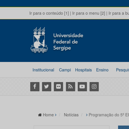
Ir para o conteúdo [1]
|
Ir para o menu [2]
|
Ir para a b
Institucional
Campi
Hospitais
Ensino
Pesqui
Facebook
Twitter
Flickr
RSS
Youtube
Instagram
Home
Notícias
Programação do 5º EI