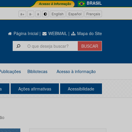
BRASIL
a+
a-
a
English
Español
Français
Página Inicial
|
WEBMAIL
|
Mapa do Site
Publicações
Bibliotecas
Acesso à informação
a
Ações afirmativas
Acessibilidade
ção