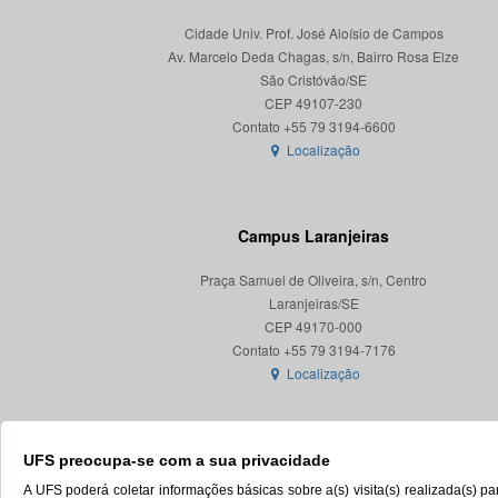
Cidade Univ. Prof. José Aloísio de Campos
Av. Marcelo Deda Chagas, s/n, Bairro Rosa Elze
São Cristóvão/SE
CEP 49107-230
Localização
Campus Laranjeiras
Praça Samuel de Oliveira, s/n, Centro
Laranjeiras/SE
CEP 49170-000
Localização
UFS preocupa-se com a sua privacidade
A UFS poderá coletar informações básicas sobre a(s) visita(s) realizada(s) 