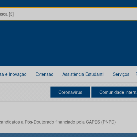
usca [3]
sa e Inovação
Extensão
Assistência Estudantil
Serviços
Coronavírus
Comunidade intern
 candidatos a Pós-Doutorado financiado pela CAPES (PNPD)