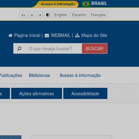
BRASIL
a+
a-
a
English
Español
Français
Página Inicial
|
WEBMAIL
|
Mapa do Site
Publicações
Bibliotecas
Acesso à informação
a
Ações afirmativas
Acessibilidade