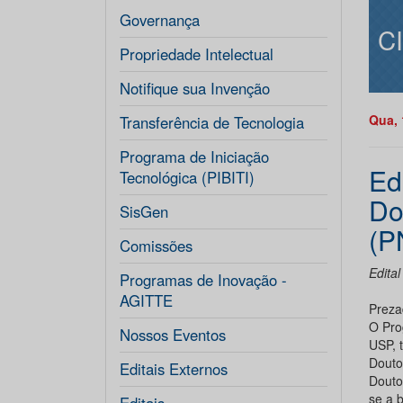
Governança
C
Propriedade Intelectual
Notifique sua Invenção
Qua, 
Transferência de Tecnologia
Programa de Iniciação
Ed
Tecnológica (PIBITI)
Do
SisGen
(P
Comissões
Edita
Programas de Inovação -
AGITTE
Preza
O Pro
Nossos Eventos
USP, 
Douto
Editais Externos
Douto
se a b