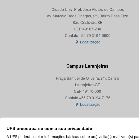
Cidade Univ. Prof. José Aloísio de Campos
Av. Marcelo Deda Chagas, s/n, Bairro Rosa Elze
São Cristóvão/SE
CEP 49107-230
Localização
Campus Laranjeiras
Praça Samuel de Oliveira, s/n, Centro
Laranjeiras/SE
CEP 49170-000
Localização
UFS preocupa-se com a sua privacidade
A UFS poderá coletar informações básicas sobre a(s) visita(s) realizada(s) 