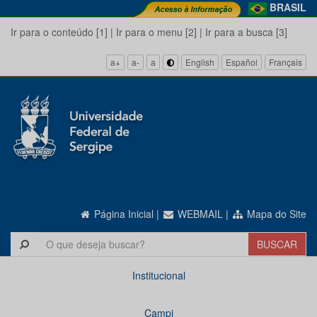
BRASIL
Ir para o conteúdo [1]
|
Ir para o menu [2]
|
Ir para a busca [3]
a+
a-
a
English
Español
Français
Página Inicial
|
WEBMAIL
|
Mapa do Site
Institucional
Campi