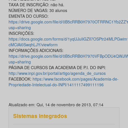
TAXA DE INSCRIÇÃO: não há.
NÚMERO DE VAGAS: 30 alunos
EMENTA DO CURSO:
https://drive.google.com/file/d/0B5cRRB0H7970OTRRNC1Yb2ZZY
usp=sharing
INSCRIÇÕES:
https://docs.google.com/forms/d/1yqUJuIiGZll7OSPtr24MLPGwim
cMCiAi0SwqhLJY/viewform
INFORMAÇÕES ADICIONAIS:
https://drive.google.com/file/d/0B5cRRB0H7970VFBpODU4QWJI
usp=sharing
PÁGINA DE CURSOS DA ACADEMIA DE P.I. DO INPI:
http://www.inpi.gov.br/portal/artigo/agenda_de_cursos
FACEBOOK:
https://www.facebook.com/pages/Academia-de-
Propriedade-Intelectual-do-INPI/1411117499111196
Atualizado em: Qui, 14 de novembro de 2013, 07:14
Sistemas integrados