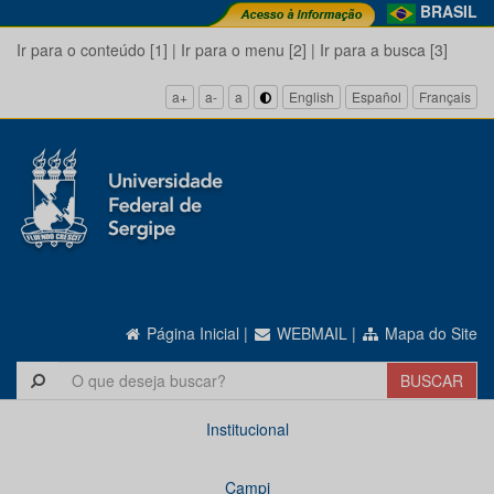
BRASIL
Ir para o conteúdo [1]
|
Ir para o menu [2]
|
Ir para a busca [3]
a+
a-
a
English
Español
Français
Página Inicial
|
WEBMAIL
|
Mapa do Site
Institucional
Campi