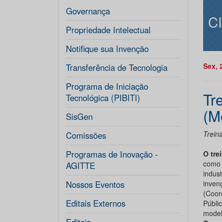
Governança
C
Propriedade Intelectual
Notifique sua Invenção
Sex, 
Transferência de Tecnologia
Programa de Iniciação
Tr
Tecnológica (PIBITI)
(M
SisGen
Trein
Comissões
Programas de Inovação -
O tre
como 
AGITTE
indust
Nossos Eventos
inven
(Coor
Editais Externos
Públi
modelo