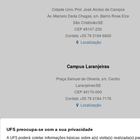
Cidade Univ. Prof. José Aloísio de Campos
Av. Marcelo Deda Chagas, s/n, Bairro Rosa Elze
São Cristóvão/SE
CEP 49107-230
Localização
Campus Laranjeiras
Praça Samuel de Oliveira, s/n, Centro
Laranjeiras/SE
CEP 49170-000
Localização
UFS preocupa-se com a sua privacidade
A UFS poderá coletar informações básicas sobre a(s) visita(s) realizada(s) 