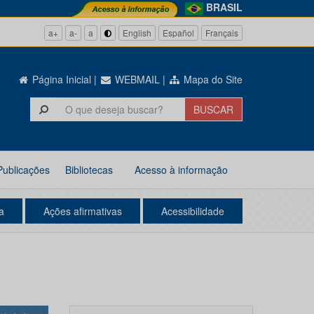
BRASIL
a+
a-
a
English
Español
Français
Página Inicial
|
WEBMAIL
|
Mapa do Site
Publicações
Bibliotecas
Acesso à informação
a
Ações afirmativas
Acessibilidade