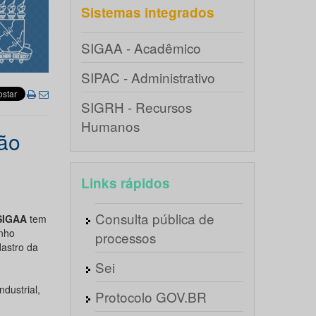
Sistemas integrados
SIGAA - Acadêmico
SIPAC - Administrativo
SIGRH - Recursos
Humanos
ção
Links rápidos
Consulta pública de
 SIGAA
tem
enho
processos
dastro da
Sei
dustrial,
Protocolo GOV.BR