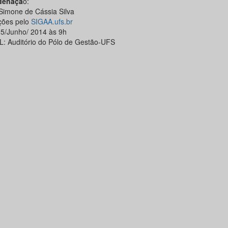
denaçã
o:
 Simone de Cássia Silva
ições pelo
SIGAA.ufs.br
05/Junho/ 2014 às 9h
: Auditório do Pólo de Gestão-UFS