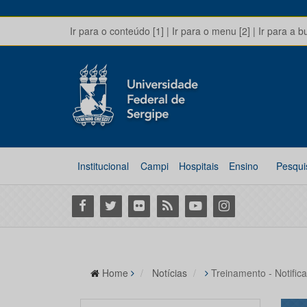
Ir para o conteúdo [1]
|
Ir para o menu [2]
|
Ir para a b
Institucional
Campi
Hospitais
Ensino
Pesqui
Facebook
Twitter
Flickr
RSS
Youtube
Instagram
Home
Notícias
Treinamento - Notifi