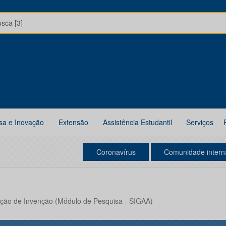
usca [3]
sa e Inovação
Extensão
Assistência Estudantil
Serviços
Coronavírus
Comunidade intern
cação de Invenção (Módulo de Pesquisa - SIGAA)