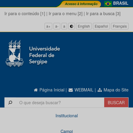
BRASIL
Ir para o conteúdo [1]
|
Ir para o menu [2]
|
Ir para a busca [3]
a+
a-
a
English
Español
Français
Página Inicial
|
WEBMAIL
|
Mapa do Site
Institucional
Campi