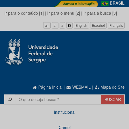
BRASIL
Ir para o conteúdo [1]
|
Ir para o menu [2]
|
Ir para a busca [3]
a+
a-
a
English
Español
Français
Página Inicial
|
WEBMAIL
|
Mapa do Site
Institucional
Campi