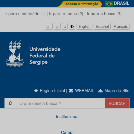
BRASIL
Ir para o conteúdo [1]
|
Ir para o menu [2]
|
Ir para a busca [3]
a+
a-
a
English
Español
Français
Página Inicial
|
WEBMAIL
|
Mapa do Site
Institucional
Campi