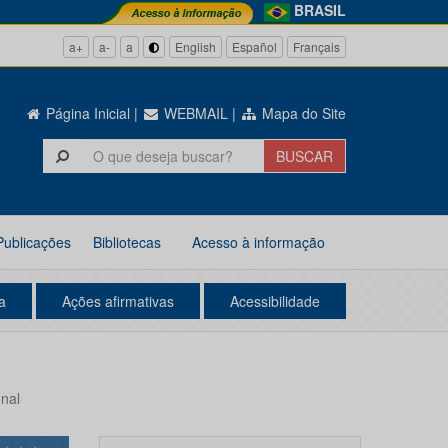
BRASIL
a+
a-
a
English
Español
Français
Página Inicial
|
WEBMAIL
|
Mapa do Site
Publicações
Bibliotecas
Acesso à informação
a
Ações afirmativas
Acessibilidade
nal