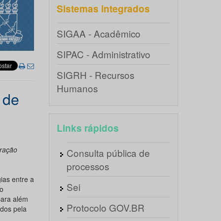
Sistemas integrados
SIGAA - Acadêmico
SIPAC - Administrativo
SIGRH - Recursos
Humanos
 de
Links rápidos
eração
Consulta pública de
processos
ias entre a
Sei
ão
para além
Protocolo GOV.BR
ados pela