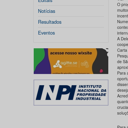
Editais
O pro
muito
Notícias
incen
Resultados
Numer
conte
Eventos
inter
A Del
coope
Carta
Pesqu
de Sã
aprox
Para 
oport
disse
desej
Acred
quant
crucia
soluç
Para 