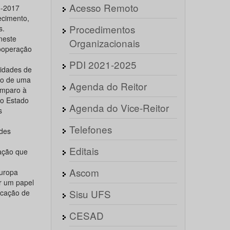
Acesso Remoto
6-2017
ecimento,
Procedimentos
s.
neste
Organizacionais
cooperação
PDI 2021-2025
nidades de
io de uma
Agenda do Reitor
Amparo à
o Estado
Agenda do Vice-Reitor
s
Telefones
des
Editais
vação que
Ascom
Europa
r um papel
Sisu UFS
ficação de
CESAD