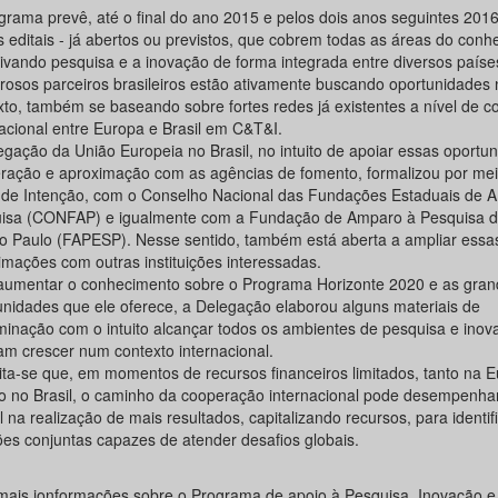
grama prevê, até o final do ano 2015 e pelos dois anos seguintes 201
s editais - já abertos ou previstos, que cobrem todas as áreas do conh
tivando pesquisa e a inovação de forma integrada entre diversos paíse
osos parceiros brasileiros estão ativamente buscando oportunidades 
xto, também se baseando sobre fortes redes já existentes a nível de 
nacional entre Europa e Brasil em C&T&I.
egação da União Europeia no Brasil, no intuito de apoiar essas oportu
ração e aproximação com as agências de fomento, formalizou por me
 de Intenção, com o Conselho Nacional das Fundações Estaduais de 
isa (CONFAP) e igualmente com a Fundação de Amparo à Pesquisa d
o Paulo (FAPESP). Nesse sentido, também está aberta a ampliar essa
imações com outras instituições interessadas.
aumentar o conhecimento sobre o Programa Horizonte 2020 e as gran
unidades que ele oferece, a Delegação elaborou alguns materiais de
minação com o intuito alcançar todos os ambientes de pesquisa e ino
am crescer num contexto internacional.
ita-se que, em momentos de recursos financeiros limitados, tanto na 
o no Brasil, o caminho da cooperação internacional pode desempenha
l na realização de mais resultados, capitalizando recursos, para identi
ões conjuntas capazes de atender desafios globais.
mais ionformações sobre o Programa de apoio à Pesquisa, Inovação e