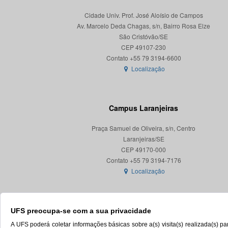
Cidade Univ. Prof. José Aloísio de Campos
Av. Marcelo Deda Chagas, s/n, Bairro Rosa Elze
São Cristóvão/SE
CEP 49107-230
Localização
Campus Laranjeiras
Praça Samuel de Oliveira, s/n, Centro
Laranjeiras/SE
CEP 49170-000
Localização
UFS preocupa-se com a sua privacidade
A UFS poderá coletar informações básicas sobre a(s) visita(s) realizada(s) 