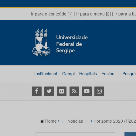
Ir para o conteúdo [1]
|
Ir para o menu [2]
|
Ir para a b
Institucional
Campi
Hospitais
Ensino
Pesqui
Facebook
Twitter
Flickr
RSS
Youtube
Instagram
Home
Notícias
Horizonte 2020 (H202