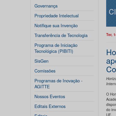
Governança
C
Propriedade Intelectual
Notifique sua Invenção
Ter, 
Transferência de Tecnologia
Programa de Iniciação
Ho
Tecnológica (PIBITI)
ap
SisGen
Co
Comissões
Horiz
Programas de Inovação -
Intern
AGITTE
O Hor
Nossos Eventos
Acade
dispo
Editais Externos
do inv
UE.