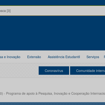
usca [3]
sa e Inovação
Extensão
Assistência Estudantil
Serviços
Coronavírus
Comunidade intern
0) - Programa de apoio à Pesquisa, Inovação e Cooperação Internacio