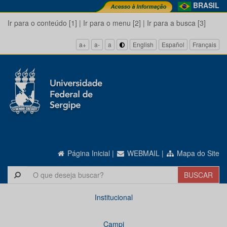
BRASIL
Ir para o conteúdo [1]
|
Ir para o menu [2]
|
Ir para a busca [3]
a+
a-
a
English
Español
Français
Página Inicial
|
WEBMAIL
|
Mapa do Site
Institucional
Campi