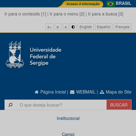
BRASIL
Ir para o conteúdo [1]
|
Ir para o menu [2]
|
Ir para a busca [3]
a+
a-
a
English
Español
Français
Página Inicial
|
WEBMAIL
|
Mapa do Site
Institucional
Campi