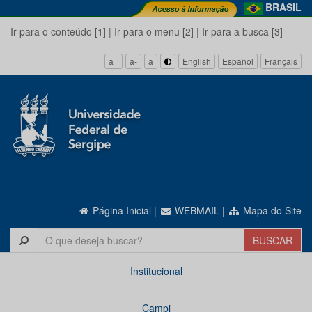
BRASIL
Ir para o conteúdo [1]
|
Ir para o menu [2]
|
Ir para a busca [3]
a+
a-
a
English
Español
Français
Página Inicial
|
WEBMAIL
|
Mapa do Site
Institucional
Campi