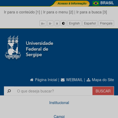
BRASIL
Ir para o conteúdo [1]
|
Ir para o menu [2]
|
Ir para a busca [3]
a+
a-
a
English
Español
Français
Página Inicial
|
WEBMAIL
|
Mapa do Site
Institucional
Campi