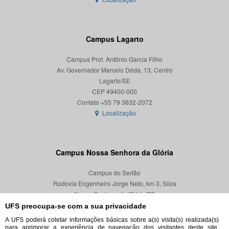
Campus Lagarto
Campus Prof. Antônio Garcia Filho
Av. Governador Marcelo Déda, 13, Centro
Lagarto/SE
CEP 49400-000
Localização
Campus Nossa Senhora da Glória
Campus do Sertão
Rodovia Engenheiro Jorge Neto, km 3, Silos
Nossa Senhora da Glória/SE
CEP 49680-000
UFS preocupa-se com a sua privacidade
A UFS poderá coletar informações básicas sobre a(s) visita(s) realizada(s)
Localização
para aprimorar a experiência de navegação dos visitantes deste site,