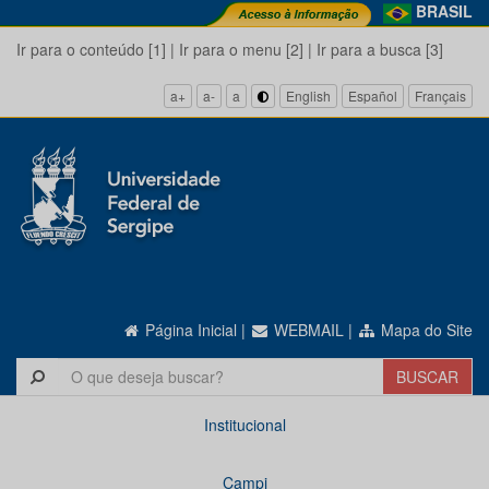
BRASIL
Ir para o conteúdo [1]
|
Ir para o menu [2]
|
Ir para a busca [3]
a+
a-
a
English
Español
Français
Página Inicial
|
WEBMAIL
|
Mapa do Site
Institucional
Campi