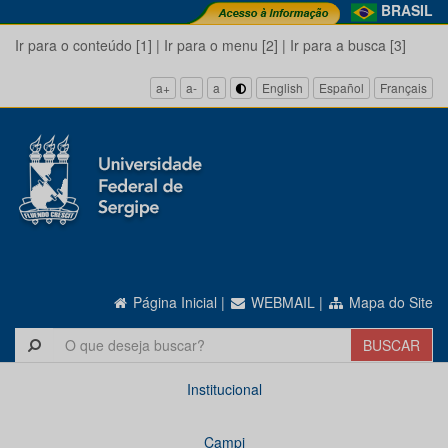
BRASIL
Ir para o conteúdo [1]
|
Ir para o menu [2]
|
Ir para a busca [3]
a+
a-
a
English
Español
Français
Página Inicial
|
WEBMAIL
|
Mapa do Site
Institucional
Campi