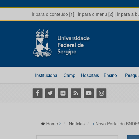
Ir para o conteúdo [1]
|
Ir para o menu [2]
|
Ir para a b
Institucional
Campi
Hospitais
Ensino
Pesqui
Facebook
Twitter
Flickr
RSS
Youtube
Instagram
Home
Notícias
Novo Portal do BNDES