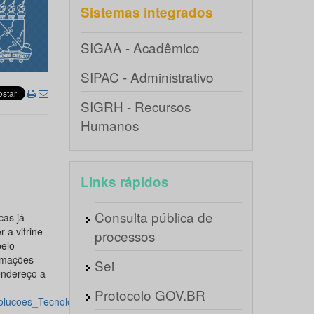
Sistemas integrados
SIGAA - Acadêmico
SIPAC - Administrativo
SIGRH - Recursos
Humanos
Links rápidos
Consulta pública de
cas já
 a vitrine
processos
pelo
ormações
Sei
endereço a
Protocolo GOV.BR
olucoes_Tecnologicas/