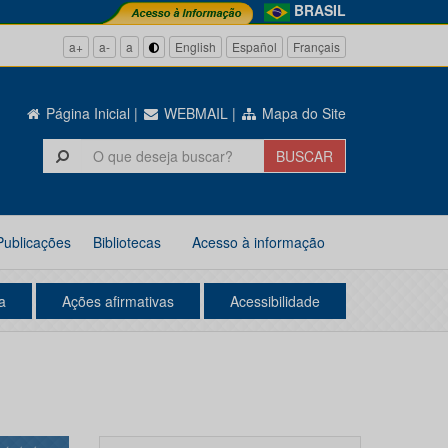
BRASIL
a+
a-
a
English
Español
Français
Página Inicial
|
WEBMAIL
|
Mapa do Site
Publicações
Bibliotecas
Acesso à informação
a
Ações afirmativas
Acessibilidade