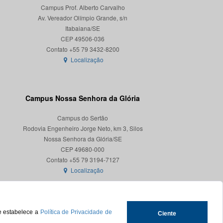
Campus Prof. Alberto Carvalho
Av. Vereador Olímpio Grande, s/n
Itabaiana/SE
CEP 49506-036
Localização
Campus Nossa Senhora da Glória
Campus do Sertão
Rodovia Engenheiro Jorge Neto, km 3, Silos
Nossa Senhora da Glória/SE
CEP 49680-000
Localização
ue estabelece a
Política de Privacidade de
Ciente