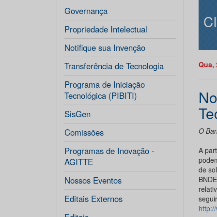
Governança
C
Propriedade Intelectual
Notifique sua Invenção
Qua, 
Transferência de Tecnologia
Programa de Iniciação
No
Tecnológica (PIBITI)
Te
SisGen
O Ban
Comissões
Programas de Inovação -
A part
podem
AGITTE
de so
Nossos Eventos
BNDES
relat
Editais Externos
seguir
http: