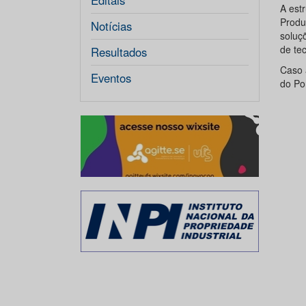
Editais
A est
Produ
Notícias
soluç
de te
Resultados
Caso 
Eventos
do Po