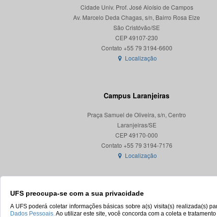
Cidade Univ. Prof. José Aloísio de Campos
Av. Marcelo Deda Chagas, s/n, Bairro Rosa Elze
São Cristóvão/SE
CEP 49107-230
Localização
Campus Laranjeiras
Praça Samuel de Oliveira, s/n, Centro
Laranjeiras/SE
CEP 49170-000
Localização
UFS preocupa-se com a sua privacidade
A UFS poderá coletar informações básicas sobre a(s) visita(s) realizada(s) 
Dados Pessoais.
Ao utilizar este site, você concorda com a coleta e tratament