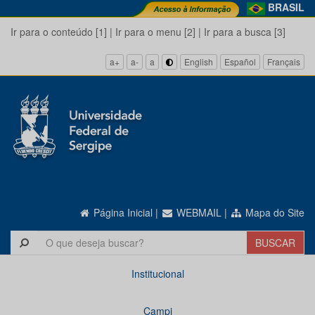
BRASIL
Ir para o conteúdo [1]
|
Ir para o menu [2]
|
Ir para a busca [3]
a+
a-
a
English
Español
Français
Página Inicial
|
WEBMAIL
|
Mapa do Site
Institucional
Campi