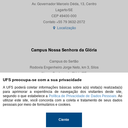
Av. Governador Marcelo Déda, 13, Centro
Lagarto/SE
CEP 49400-000
Localização
Campus Nossa Senhora da Glória
Campus do Sertão
Rodovia Engenheiro Jorge Neto, km 3, Silos
Nossa Senhora da Glória/SE
CEP 49680-000
UFS preocupa-se com a sua privacidade
A UFS poderá coletar informações básicas sobre a(s) visita(s) realizada(s)
Localização
para aprimorar a experiência de navegação dos visitantes deste site,
segundo o que estabelece a
Política de Privacidade de Dados Pessoais.
Ao
utilizar este site, você concorda com a coleta e tratamento de seus dados
pessoais por meio de formulários e cookies.
© 2026. Todos os direitos reservados.
Ciente
Universidade Federal de Sergipe.