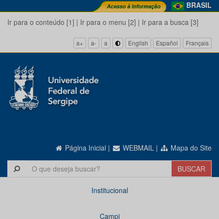
BRASIL
Ir para o conteúdo [1]
|
Ir para o menu [2]
|
Ir para a busca [3]
a+
a-
a
English
Español
Français
Página Inicial
|
WEBMAIL
|
Mapa do Site
Institucional
Campi