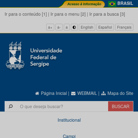
BRASIL
Ir para o conteúdo [1]
|
Ir para o menu [2]
|
Ir para a busca [3]
a+
a-
a
English
Español
Français
Página Inicial
|
WEBMAIL
|
Mapa do Site
Institucional
Campi