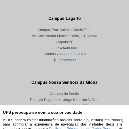
Campus Lagarto
Campus Prof. Antônio Garcia Filho
Av. Governador Marcelo Déda, 13, Centro
Lagarto/SE
CEP 49400-000
Localização
Campus Nossa Senhora da Glória
Campus do Sertão
Rodovia Engenheiro Jorge Neto, km 3, Silos
Nossa Senhora da Glória/SE
CEP 49680-000
UFS preocupa-se com a sua privacidade
A UFS poderá coletar informações básicas sobre a(s) visita(s) realizada(s)
Localização
para aprimorar a experiência de navegação dos visitantes deste site,
segundo o que estabelece a
Política de Privacidade de Dados Pessoais.
Ao