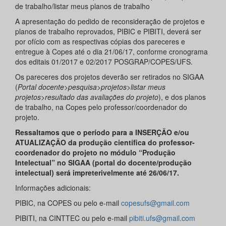
de trabalho/listar meus planos de trabalho
A apresentação do pedido de reconsideração de projetos e
planos de trabalho reprovados, PIBIC e PIBITI, deverá ser
por ofício com as respectivas cópias dos pareceres e
entregue à Copes até o dia 21/06/17, conforme cronograma
dos editais 01/2017 e 02/2017 POSGRAP/COPES/UFS.
Os pareceres dos projetos deverão ser retirados no SIGAA
(
Portal docente>pesquisa>projetos>listar meus
projetos>resultado das avaliações do projeto
), e dos planos
de trabalho, na Copes pelo professor/coordenador do
projeto.
Ressaltamos que o período para a INSERÇÃO e/ou
ATUALIZAÇÃO da produção científica do professor-
coordenador do projeto no módulo “Produção
Intelectual” no SIGAA (portal do docente/produção
intelectual) será impreterivelmente até 26/06/17.
Informações adicionais:
PIBIC, na COPES ou pelo e-mail
copesufs@gmail.com
PIBITI, na CINTTEC ou pelo e-mail
pibiti.ufs@gmail.com