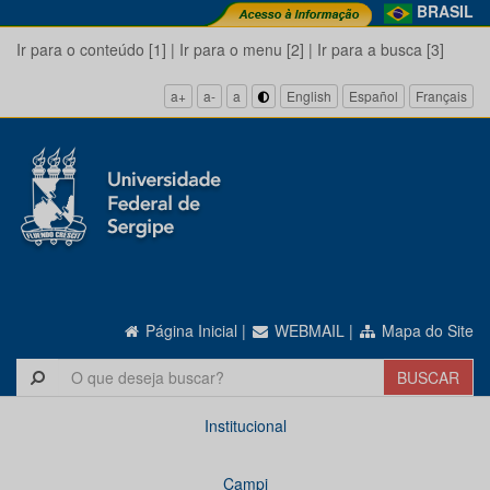
BRASIL
Ir para o conteúdo [1]
|
Ir para o menu [2]
|
Ir para a busca [3]
a+
a-
a
English
Español
Français
Página Inicial
|
WEBMAIL
|
Mapa do Site
Institucional
Campi