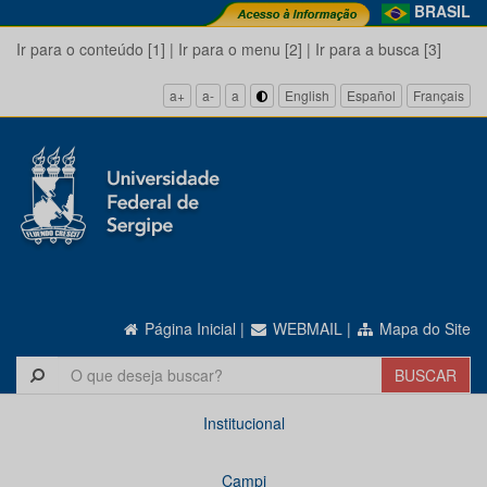
BRASIL
Ir para o conteúdo [1]
|
Ir para o menu [2]
|
Ir para a busca [3]
a+
a-
a
English
Español
Français
Página Inicial
|
WEBMAIL
|
Mapa do Site
Institucional
Campi