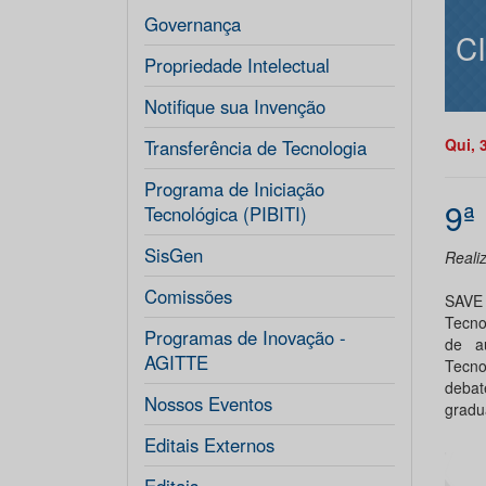
Governança
C
Propriedade Intelectual
Notifique sua Invenção
Qui, 
Transferência de Tecnologia
Programa de Iniciação
9ª
Tecnológica (PIBITI)
SisGen
Reali
Comissões
SAVE
Tecno
Programas de Inovação -
de a
AGITTE
Tecn
debat
Nossos Eventos
gradu
Editais Externos