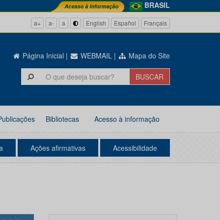
BRASIL
a+
a-
a
English
Español
Français
Página Inicial
|
WEBMAIL
|
Mapa do Site
Publicações
Bibliotecas
Acesso à informação
a
Ações afirmativas
Acessibilidade