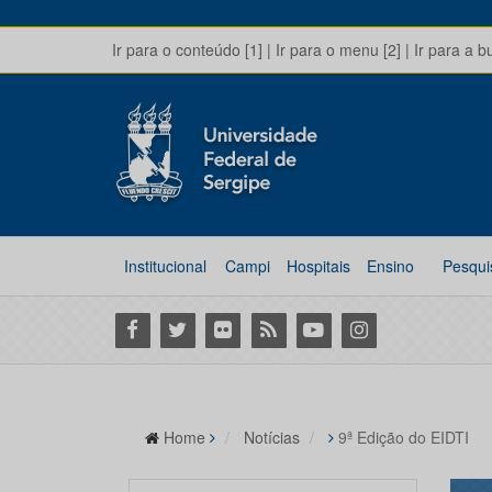
Ir para o conteúdo [1]
|
Ir para o menu [2]
|
Ir para a b
Institucional
Campi
Hospitais
Ensino
Pesqui
Facebook
Twitter
Flickr
RSS
Youtube
Instagram
Home
Notícias
9ª Edição do EIDTI