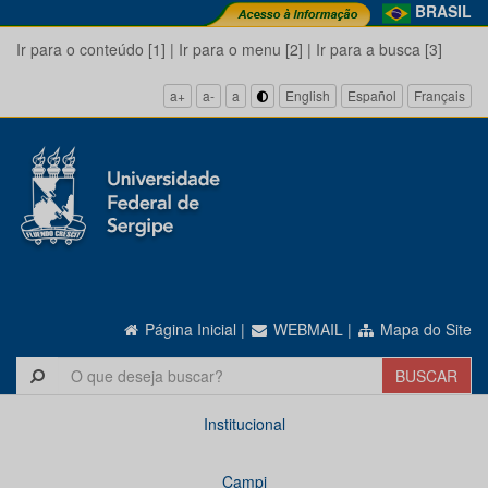
BRASIL
Ir para o conteúdo [1]
|
Ir para o menu [2]
|
Ir para a busca [3]
a+
a-
a
English
Español
Français
Página Inicial
|
WEBMAIL
|
Mapa do Site
Institucional
Campi