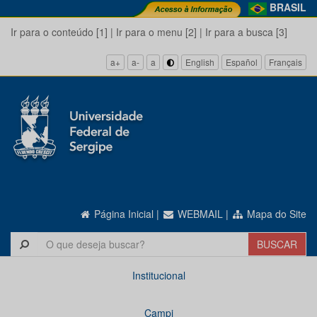
BRASIL
Ir para o conteúdo [1]
|
Ir para o menu [2]
|
Ir para a busca [3]
a+
a-
a
English
Español
Français
Página Inicial
|
WEBMAIL
|
Mapa do Site
Institucional
Campi