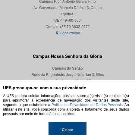
Campus Prof. Antônio Garcia Filho
Av. Governador Marcelo Déda, 13, Centro
Lagarto/SE
CEP 49400-000
Localização
Campus Nossa Senhora da Glória
Campus do Sertão
Rodovia Engenheiro Jorge Neto, km 3, Silos
Nossa Senhora da Glória/SE
CEP 49680-000
UFS preocupa-se com a sua privacidade
A UFS poderá coletar informações básicas sobre a(s) visita(s) realizada(s)
Localização
para aprimorar a experiência de navegação dos visitantes deste site,
segundo o que estabelece a
Política de Privacidade de Dados Pessoais.
Ao
utilizar este site, você concorda com a coleta e tratamento de seus dados
pessoais por meio de formulários e cookies.
© 2026. Todos os direitos reservados.
Ciente