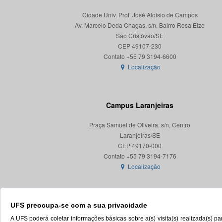
Cidade Univ. Prof. José Aloísio de Campos
Av. Marcelo Deda Chagas, s/n, Bairro Rosa Elze
São Cristóvão/SE
CEP 49107-230
Localização
Campus Laranjeiras
Praça Samuel de Oliveira, s/n, Centro
Laranjeiras/SE
CEP 49170-000
Localização
UFS preocupa-se com a sua privacidade
A UFS poderá coletar informações básicas sobre a(s) visita(s) realizada(s) 