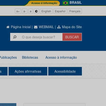
BRASIL
a+
a-
a
English
Español
Français
Página Inicial
|
WEBMAIL
|
Mapa do Site
Publicações
Bibliotecas
Acesso à informação
a
Ações afirmativas
Acessibilidade