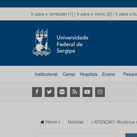
Ir para o conteúdo [1]
|
Ir para o menu [2]
|
Ir para a b
Institucional
Campi
Hospitais
Ensino
Pesqui
Facebook
Twitter
Flickr
RSS
Youtube
Instagram
Home
Notícias
ATENÇÃO: Mudança n