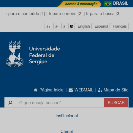
BRASIL
Ir para o conteúdo [1]
|
Ir para o menu [2]
|
Ir para a busca [3]
a+
a-
a
English
Español
Français
Página Inicial
|
WEBMAIL
|
Mapa do Site
Institucional
Campi