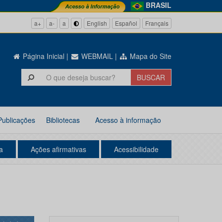
BRASIL
a+
a-
a
English
Español
Français
Página Inicial
|
WEBMAIL
|
Mapa do Site
Publicações
Bibliotecas
Acesso à informação
a
Ações afirmativas
Acessibilidade