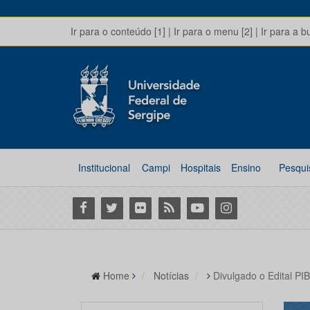
Ir para o conteúdo [1]
|
Ir para o menu [2]
|
Ir para a b
Institucional
Campi
Hospitais
Ensino
Pesqui
Facebook
Twitter
Flickr
RSS
Youtube
Instagram
Home
Notícias
Divulgado o Edital PI