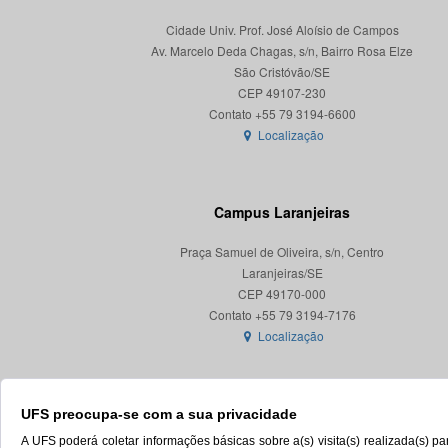
Cidade Univ. Prof. José Aloísio de Campos
Av. Marcelo Deda Chagas, s/n, Bairro Rosa Elze
São Cristóvão/SE
CEP 49107-230
Localização
Campus Laranjeiras
Praça Samuel de Oliveira, s/n, Centro
Laranjeiras/SE
CEP 49170-000
Localização
UFS preocupa-se com a sua privacidade
A UFS poderá coletar informações básicas sobre a(s) visita(s) realizada(s) 