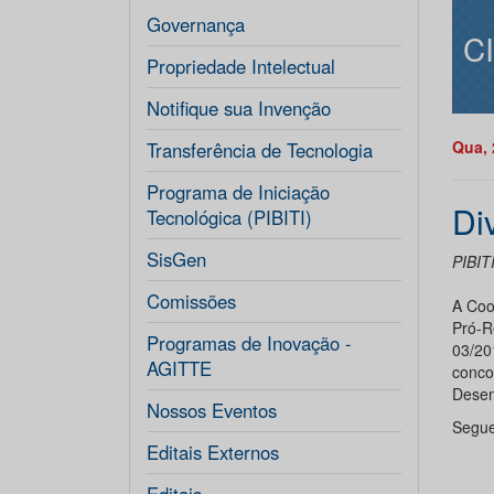
Governança
C
Propriedade Intelectual
Notifique sua Invenção
Qua, 
Transferência de Tecnologia
Programa de Iniciação
Di
Tecnológica (PIBITI)
SisGen
PIBIT
Comissões
A Coo
Pró-R
Programas de Inovação -
03/20
AGITTE
conco
Desen
Nossos Eventos
Segue
Editais Externos