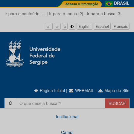
BRASIL
Ir para o conteúdo [1]
|
Ir para o menu [2]
|
Ir para a busca [3]
a+
a-
a
English
Español
Français
Página Inicial
|
WEBMAIL
|
Mapa do Site
Institucional
Campi