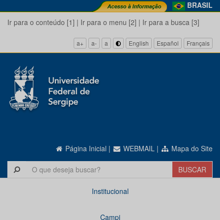
BRASIL
Ir para o conteúdo [1]
|
Ir para o menu [2]
|
Ir para a busca [3]
a+
a-
a
English
Español
Français
Página Inicial
|
WEBMAIL
|
Mapa do Site
Institucional
Campi