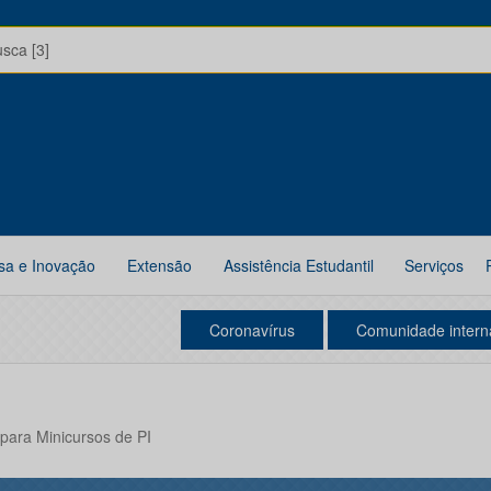
usca [3]
sa e Inovação
Extensão
Assistência Estudantil
Serviços
Coronavírus
Comunidade intern
ara Minicursos de PI