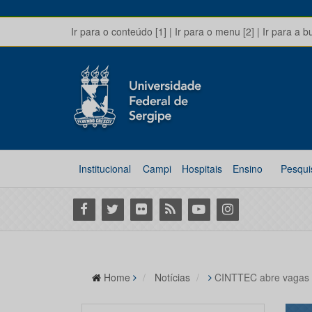
Ir para o conteúdo [1]
|
Ir para o menu [2]
|
Ir para a b
Institucional
Campi
Hospitais
Ensino
Pesqui
Facebook
Twitter
Flickr
RSS
Youtube
Instagram
Home
Notícias
CINTTEC abre vagas p