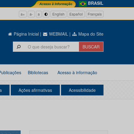
BRASIL
a+
a-
a
English
Español
Français
Página Inicial
|
WEBMAIL
|
Mapa do Site
Publicações
Bibliotecas
Acesso à informação
a
Ações afirmativas
Acessibilidade