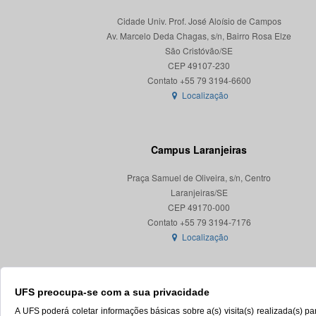
Cidade Univ. Prof. José Aloísio de Campos
Av. Marcelo Deda Chagas, s/n, Bairro Rosa Elze
São Cristóvão/SE
CEP 49107-230
Localização
Campus Laranjeiras
Praça Samuel de Oliveira, s/n, Centro
Laranjeiras/SE
CEP 49170-000
Localização
UFS preocupa-se com a sua privacidade
A UFS poderá coletar informações básicas sobre a(s) visita(s) realizada(s) 