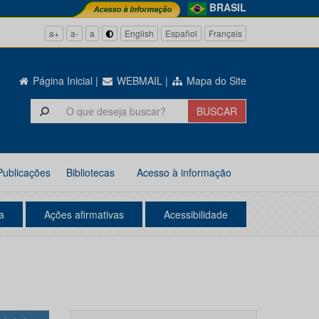
BRASIL
a+
a-
a
English
Español
Français
Página Inicial
|
WEBMAIL
|
Mapa do Site
Publicações
Bibliotecas
Acesso à informação
a
Ações afirmativas
Acessibilidade