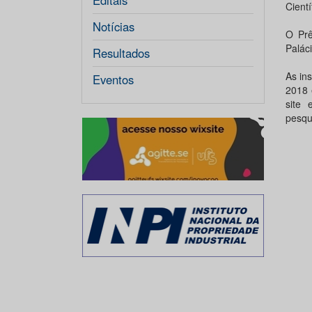
Editais
Cient
Notícias
O Prê
Paláci
Resultados
As ins
Eventos
2018 
site 
pesqu