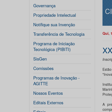
Governança
C
Propriedade Intelectual
Notifique sua Invenção
Qui, 
Transferência de Tecnologia
Programa de Iniciação
XX
Tecnológica (PIBITI)
SisGen
Inscri
Comissões
Estão
"Inov
Programas de Inovação -
AGITTE
Insti
Marin
Nossos Eventos
Prote
Editais Externos
A pr
compu