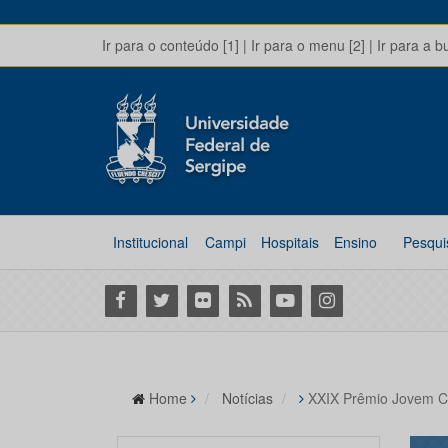
Ir para o conteúdo [1]
|
Ir para o menu [2]
|
Ir para a b
Institucional
Campi
Hospitais
Ensino
Pesqui
Facebook
Twitter
Flickr
RSS
Youtube
Instagram
Home
Notícias
XXIX Prêmio Jovem Ci