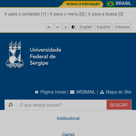
BRASIL
Ir para o conteúdo [1]
|
Ir para o menu [2]
|
Ir para a busca [3]
a+
a-
a
English
Español
Français
Página Inicial
|
WEBMAIL
|
Mapa do Site
Institucional
Campi