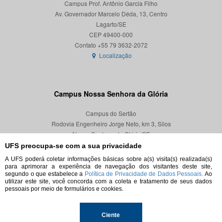
Campus Prof. Antônio Garcia Filho
Av. Governador Marcelo Déda, 13, Centro
Lagarto/SE
CEP 49400-000
Localização
Campus Nossa Senhora da Glória
Campus do Sertão
Rodovia Engenheiro Jorge Neto, km 3, Silos
Nossa Senhora da Glória/SE
CEP 49680-000
UFS preocupa-se com a sua privacidade
A UFS poderá coletar informações básicas sobre a(s) visita(s) realizada(s)
Localização
para aprimorar a experiência de navegação dos visitantes deste site,
segundo o que estabelece a
Política de Privacidade de Dados Pessoais.
Ao
utilizar este site, você concorda com a coleta e tratamento de seus dados
pessoais por meio de formulários e cookies.
© 2026. Todos os direitos reservados.
Ciente