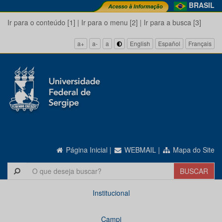
BRASIL
Ir para o conteúdo [1]
|
Ir para o menu [2]
|
Ir para a busca [3]
a+
a-
a
English
Español
Français
Página Inicial
|
WEBMAIL
|
Mapa do Site
Institucional
Campi