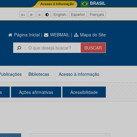
BRASIL
a+
a-
a
English
Español
Français
Página Inicial
|
WEBMAIL
|
Mapa do Site
Publicações
Bibliotecas
Acesso à informação
a
Ações afirmativas
Acessibilidade