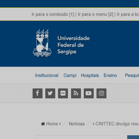
Ir para o conteúdo [1]
|
Ir para o menu [2]
|
Ir para a b
Institucional
Campi
Hospitais
Ensino
Pesqui
Facebook
Twitter
Flickr
RSS
Youtube
Instagram
Home
Notícias
CINTTEC divulga resu