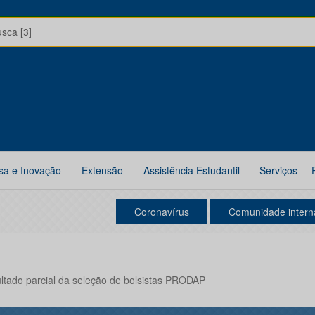
usca [3]
sa e Inovação
Extensão
Assistência Estudantil
Serviços
Coronavírus
Comunidade intern
ltado parcial da seleção de bolsistas PRODAP