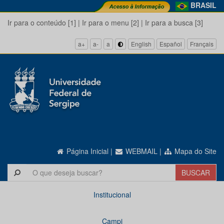
BRASIL
Ir para o conteúdo [1]
|
Ir para o menu [2]
|
Ir para a busca [3]
a+
a-
a
English
Español
Français
Página Inicial
|
WEBMAIL
|
Mapa do Site
Institucional
Campi