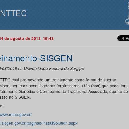
INTTEC
24 de agosto de 2018, 16:43
einamento-SISGEN
0/08/2018 na Universidade Federal de Sergipe
TTEC está promovendo um treinamento como forma de auxiliar
cionalmente os pesquisadores (professores e técnicos) que executam 
atrimônio Genético e Conhecimento Tradicional Associado, quanto ao
esso no SISGEN.
e:
//www.mma.gov.br/
//sisgen.gov.br/paginas/InstallSolution.aspx