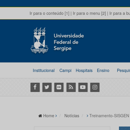
Ir para o conteúdo [1]
|
Ir para o menu [2]
|
Ir para a b
Institucional
Campi
Hospitais
Ensino
Pesqui
Facebook
Twitter
Flickr
RSS
Youtube
Instagram
Home
Notícias
Treinamento-SISGEN