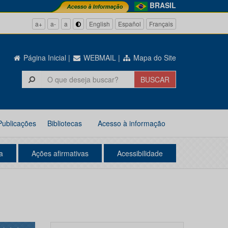
BRASIL
a+
a-
a
English
Español
Français
Página Inicial
|
WEBMAIL
|
Mapa do Site
Publicações
Bibliotecas
Acesso à informação
a
Ações afirmativas
Acessibilidade