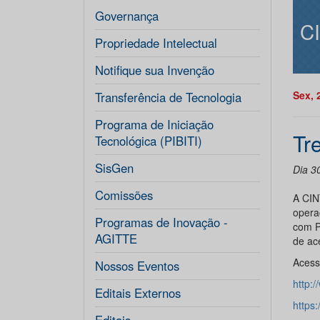
Governança
C
Propriedade Intelectual
Notifique sua Invenção
Sex, 
Transferência de Tecnologia
Programa de Iniciação
Tr
Tecnológica (PIBITI)
SisGen
Dia 3
Comissões
A CIN
opera
Programas de Inovação -
com P
AGITTE
de ac
Acess
Nossos Eventos
http:
Editais Externos
https: