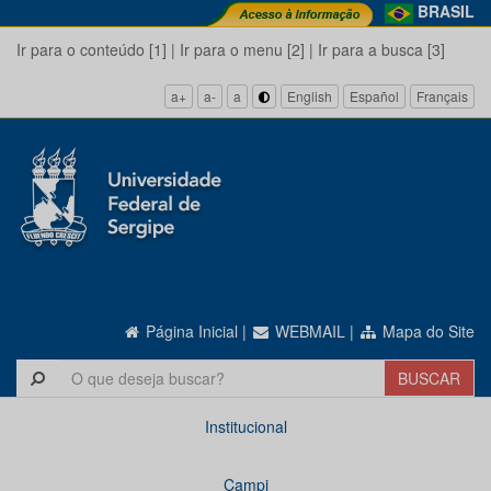
BRASIL
Ir para o conteúdo [1]
|
Ir para o menu [2]
|
Ir para a busca [3]
a+
a-
a
English
Español
Français
Página Inicial
|
WEBMAIL
|
Mapa do Site
Institucional
Campi