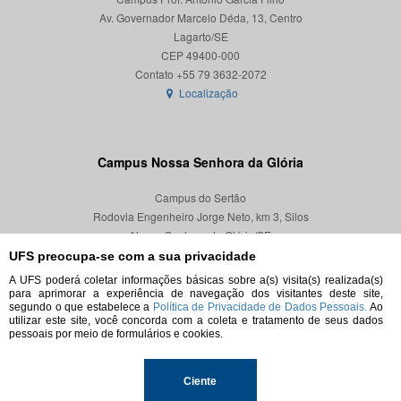
Av. Governador Marcelo Déda, 13, Centro
Lagarto/SE
CEP 49400-000
Localização
Campus Nossa Senhora da Glória
Campus do Sertão
Rodovia Engenheiro Jorge Neto, km 3, Silos
Nossa Senhora da Glória/SE
CEP 49680-000
UFS preocupa-se com a sua privacidade
A UFS poderá coletar informações básicas sobre a(s) visita(s) realizada(s)
Localização
para aprimorar a experiência de navegação dos visitantes deste site,
segundo o que estabelece a
Política de Privacidade de Dados Pessoais.
Ao
utilizar este site, você concorda com a coleta e tratamento de seus dados
pessoais por meio de formulários e cookies.
© 2026. Todos os direitos reservados.
Ciente
Universidade Federal de Sergipe.