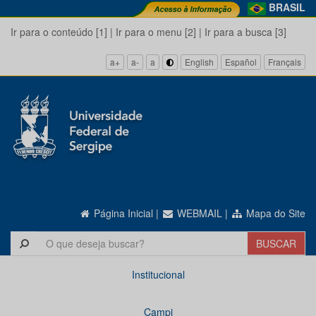
BRASIL
Ir para o conteúdo [1]
|
Ir para o menu [2]
|
Ir para a busca [3]
a+
a-
a
English
Español
Français
Página Inicial
|
WEBMAIL
|
Mapa do Site
Institucional
Campi