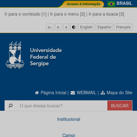
BRASIL
Ir para o conteúdo [1]
|
Ir para o menu [2]
|
Ir para a busca [3]
a+
a-
a
English
Español
Français
Página Inicial
|
WEBMAIL
|
Mapa do Site
Institucional
Campi