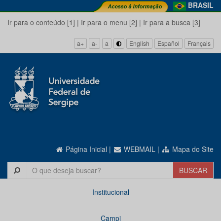
BRASIL
Ir para o conteúdo [1]
|
Ir para o menu [2]
|
Ir para a busca [3]
a+
a-
a
English
Español
Français
Página Inicial
|
WEBMAIL
|
Mapa do Site
Institucional
Campi