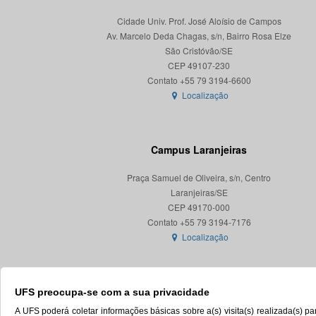
Cidade Univ. Prof. José Aloísio de Campos
Av. Marcelo Deda Chagas, s/n, Bairro Rosa Elze
São Cristóvão/SE
CEP 49107-230
Localização
Campus Laranjeiras
Praça Samuel de Oliveira, s/n, Centro
Laranjeiras/SE
CEP 49170-000
Localização
UFS preocupa-se com a sua privacidade
A UFS poderá coletar informações básicas sobre a(s) visita(s) realizada(s) 