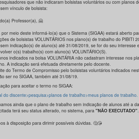
esquisadores que não indicaram bolsistas voluntários ou com planos d
sem vínculo de bolsista:
do(a) Professor(a), 🤗
 por meio deste informá-lo(a) que o Sistema (SIGAA) estará aberto pa
ações de bolsistas VOLUNTÁRIOS nos plano(s) de trabalho do PIBITI 
 sem indicação(s) de aluno(s) até 31/08/2019, se for do seu interesse
volver o(s) trabalho(s) com aluno(s) VOLUNTÁRIO(S).
unos indicados na bolsa VOLUNTÁRIA não cadastram interesse nos pl
lho. A indicação será efetuada diretamente pelo docente.
ite do Termo de Compromisso pelo bolsistas voluntários indicados nes
ão ser no SIGAA, também até 31/08/19.
tação para aceitar o termo no SIGAA:
al do discente>pesquisa>planos de trabalho>meus planos de trabalho.
mamos ainda que o plano de trabalho sem indicação de alunos até a da
itada terá seu status alterado, no sistema, para
"NÃO EXECUTADO"
.
os à disposição para dirimir possíveis dúvidas. 🤔😘