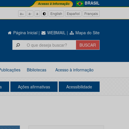
BRASIL
a+
a-
a
English
Español
Français
Página Inicial
|
WEBMAIL
|
Mapa do Site
Publicações
Bibliotecas
Acesso à informação
a
Ações afirmativas
Acessibilidade