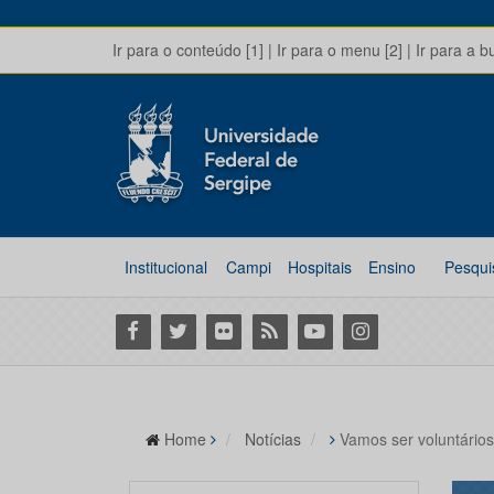
Ir para o conteúdo [1]
|
Ir para o menu [2]
|
Ir para a b
Institucional
Campi
Hospitais
Ensino
Pesqui
Facebook
Twitter
Flickr
RSS
Youtube
Instagram
Home
Notícias
Vamos ser voluntários