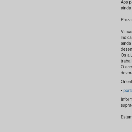
Aos p
ainda 
Preza
Vimos
indic
ainda
desen
Os al
traba
O ace
dever
Orien
•
port
Infor
suprac
Estam